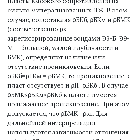
пласты высокого сопротивления на
сильно минерализованных ПЖ. В этом
случае, сопоставляя ρБКб, ρБКм и ρБМК
(соответственно ρк,
зарегистрированные зондами Э9-Б, Э9-
М — большой, малой глубинности и
БМК), определяют наличие или
отсутствие проникновения. Если
ρБКб=ρБКм = ρБМК, то проникновение в
пласт отсутствует и ρП=ρБКб . В случае
ρБМК≤ρБКм<ρБКб в пласте имеется
понижающее проникновение. При этом
допускается, что ρБМК= ρзп. Для
дальнейшей интерпретации
используются зависимости отношения