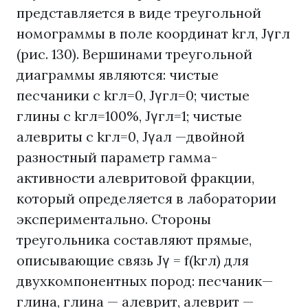
представляется в виде треугольной
номограммы в поле координат kгл, Jγгл
(рис. 130). Вершинами треугольной
диаграммы являются: чистые
песчаники с kгл=0, Jγгл=0; чистые
глины с kгл=100%, Jγгл=1; чистые
алевриты с kгл=0, Jγал —двойной
разностный параметр гамма-
активности алевритовой фракции,
который определяется в лаборатории
экспериментально. Стороны
треугольника составляют прямые,
описывающие связь Jγ = f(kгл) для
двухкомпонентных пород: песчаник—
глина, глина — алеврит, алеврит —