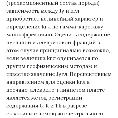
(трехкомпонентный состав породы)
зависимость между Jγ и kгл
приобретает нелинейный характер и
определение kгл по гамма-каротажу
малоэффективно. Оценить содержание
песчаной и алевритовой фракций в
этом случае принципиально возможно,
если величина kгл оценивается по
другим геофизическим методам и
известно значение Jγгл. Перспективным
направлением для оценки kгл в
песчано-алеврито-глинистом пласте
является метод регистрации
содержания U, К и Th в разрезе
скважины с помощью спектрального