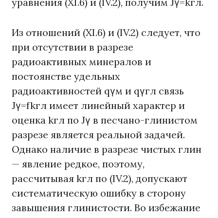
уравнения (XI.6) и (IV.2), получим Jγ=kгл.
Из отношений (XI.6) и (IV.2) следует, что
при отсутствии в разрезе
радиоактивных минералов и
постоянстве удельных
радиоактивностей qγм и qγгл связь
Jγ=fkгл имеет линейный характер и
оценка kгл по Jγ в песчано-глинистом
разрезе является реальной задачей.
Однако наличие в разрезе чистых глин
— явление редкое, поэтому,
рассчитывая kгл по (IV.2), допускают
систематическую ошибку в сторону
завышения глинистости. Во избежание