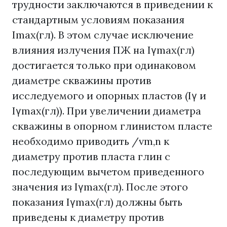
трудности заключаются в приведении к
стандартным условиям показания
Imах(гл). В этом случае исключение
влияния излучения ПЖ на Iγmах(гл)
достигается только при одинаковом
диаметре скважины против
исследуемого и опорных пластов (Iγ и
Iγmах(гл)). При увеличении диаметра
скважины в опорном глинистом пласте
необходимо приводить /vm,n к
диаметру против пласта глин с
последующим вычетом приведенного
значения из Iγmах(гл). После этого
показания Iγmах(гл) должны быть
приведены к диаметру против